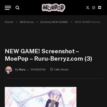
X
Instagr
Disc
(Twitter)
»
»
»
Home
MOEverse
[Anime] NEW GAME!
NEW GAME! Screenshot – MoePop – Ruru-Berryz.com (3)
NEW GAME! Screenshot –
MoePop – Ruru-Berryz.com (3)
By
Ruru
31/08/2016
1 Min Read