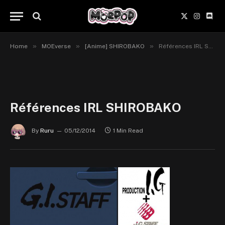
X
Instagr
Disc
(Twitter)
»
»
»
Home
MOEverse
[Anime] SHIROBAKO
Références IRL SHIROBAKO
Références IRL SHIROBAKO
By
Ruru
05/12/2014
1 Min Read