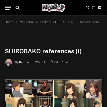
X
Instagr
Disc
(Twitter)
»
»
»
Home
MOEverse
[Anime] SHIROBAKO
SHIROBAKO references (1)
SHIROBAKO references (1)
By
Ruru
06/12/2014
1 Min Read