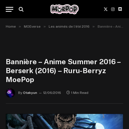
X
Instagr
Disc
(Twitter)
»
»
»
Home
MOEverse
Les animés de l’été 2016
Bannière – Anime Summer 2016 – Berserk (2016) – Ruru-Berryz MoePop
Bannière – Anime Summer 2016 –
Berserk (2016) – Ruru-Berryz
MoePop
By
Otakyun
12/06/2016
1 Min Read