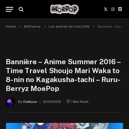
X
Instagr
Disc
(Twitter)
»
»
»
Home
MOEverse
Les animés de l’été 2016
Bannière – Anime Summer 2016 – Time Travel Shoujo Mari Waka to 8-nin no Kagakusha-tachi – Ruru-Berryz MoePop
Bannière – Anime Summer 2016 –
Time Travel Shoujo Mari Waka to
8-nin no Kagakusha-tachi – Ruru-
Berryz MoePop
By
Otakyun
12/06/2016
1 Min Read