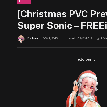
FIGURE
[Christmas PVC Prev
Super Sonic – FREE
By
Ruru
03/12/2013
Updated:
03/12/2013
2 Mi
Hello par ici !