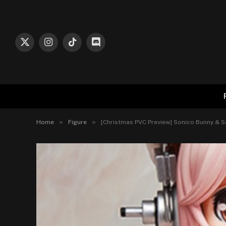
X
Instagram
TikTok
Discord
(Twitter)
»
»
Home
Figure
[Christmas PVC Preview] Sonico Bunny & San