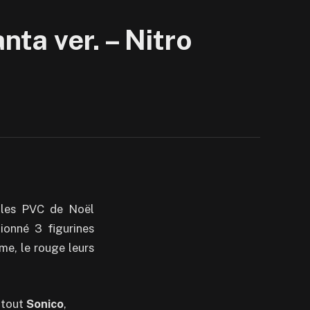
ta ver. – Nitro
 les PVC de Noël
ionné 3 figurines
e, le rouge leurs
 tout
Sonico
,