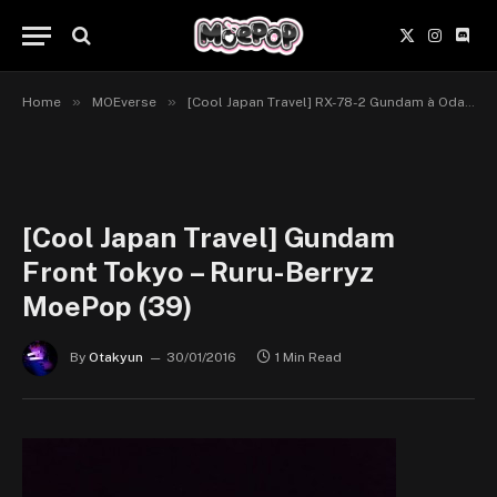
X
Instagr
Disc
(Twitter)
»
»
Home
MOEverse
[Cool Japan Travel] RX-78-2 Gundam à Odaiba
[Cool Japan Travel] Gundam
Front Tokyo – Ruru-Berryz
MoePop (39)
By
Otakyun
30/01/2016
1 Min Read