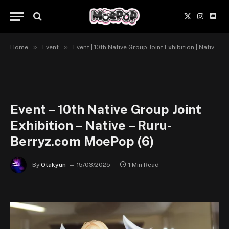
X
Instagr
Disc
(Twitter)
»
»
Home
Event
Event | 10th Native Group Joint Exhibition | Native, BINDing, HOTVENUS, FROG & Magic Bullets
Event – 10th Native Group Joint
Exhibition – Native – Ruru-
Berryz.com MoePop (6)
By
Otakyun
15/03/2025
1 Min Read