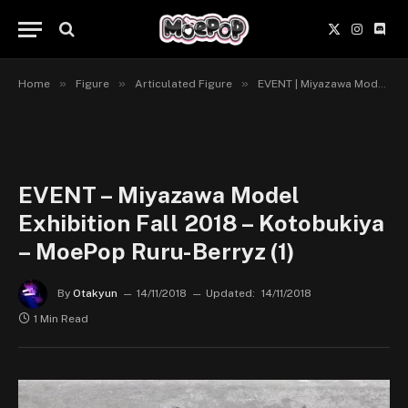
X
Instagr
Disc
(Twitter)
»
»
»
Home
Figure
Articulated Figure
EVENT | Miyazawa Model Exhibition Fall 2018
EVENT – Miyazawa Model
Exhibition Fall 2018 – Kotobukiya
– MoePop Ruru-Berryz (1)
By
Otakyun
14/11/2018
Updated:
14/11/2018
1 Min Read