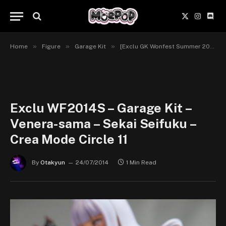
X
Instagr
Disc
(Twitter)
»
»
»
Home
Figure
Garage Kit
[Exclu GK Wonfest Summer 2014] Venera-sama – Sekai Seifuku ~ Bouryaku no Zvezda
Exclu WF2014S – Garage Kit –
Venera-sama – Sekai Seifuku –
Crea Mode Circle 11
By
Otakyun
24/07/2014
1 Min Read