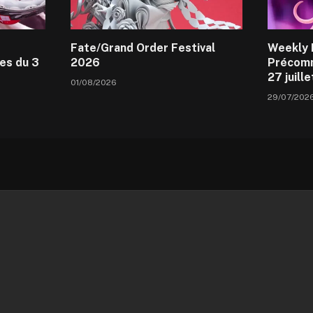
Fate/Grand Order Festival
Weekly 
es du 3
2026
Précomm
27 juill
01/08/2026
29/07/202