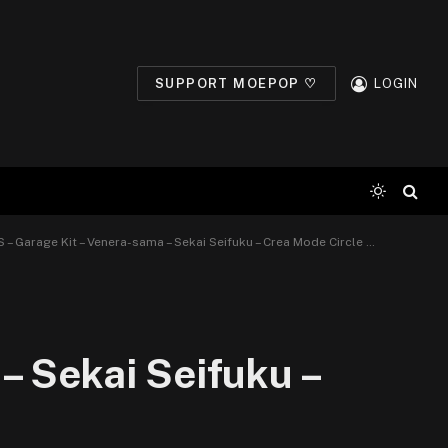
SUPPORT MOEPOP ♡
LOGIN
– Garage Kit – Venera-sama – Sekai Seifuku – Crea Mode Circle 21
– Sekai Seifuku –