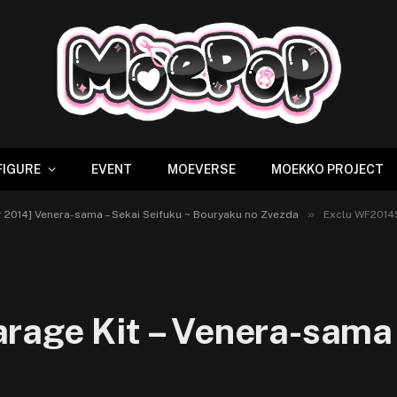
FIGURE
EVENT
MOEVERSE
MOEKKO PROJECT
»
2014] Venera-sama – Sekai Seifuku ~ Bouryaku no Zvezda
Exclu WF2014S 
age Kit – Venera-sama 