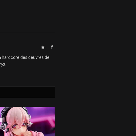
Website
Facebook
an hardcore des oeuvres de
ryz.