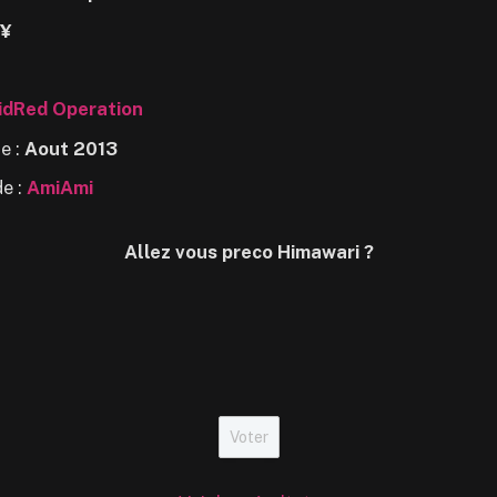
 ¥
idRed Operation
e :
Aout 2013
e :
AmiAmi
Allez vous preco Himawari ?