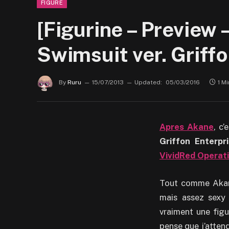
FIGURE
[Figurine – Preview
Swimsuit ver. Griffo
By
Ruru
15/07/2013
Updated:
05/03/2016
1 M
Apres Akane
, c
Griffon Enterpr
VividRed Operat
Tout comme Akane,
mais assez sexy à
vraiment une figu
pense que j’atten