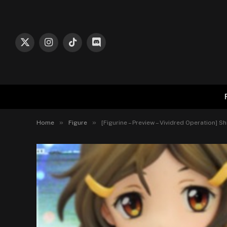
X
Instagram
TikTok
Discord
(Twitter)
»
»
Home
Figure
[Figurine – Preview – Vividred Operation] S