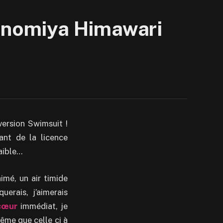
Shinomiya Himawari
version Swimsuit !
ant de la licence
faible…
imé, un air timide
uerais, j’aimerais
cœur
immédiat, je
ême que celle ci à