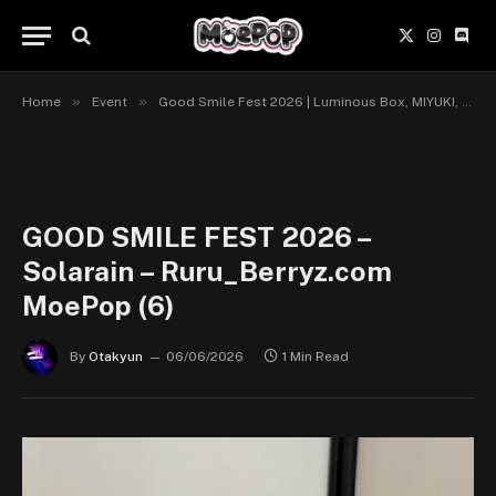
X
Instagr
Disc
(Twitter)
»
»
Home
Event
Good Smile Fest 2026 | Luminous Box, MIYUKI, WAVE, WING, Solarain
GOOD SMILE FEST 2026 –
Solarain – Ruru_Berryz.com
MoePop (6)
By
Otakyun
06/06/2026
1 Min Read