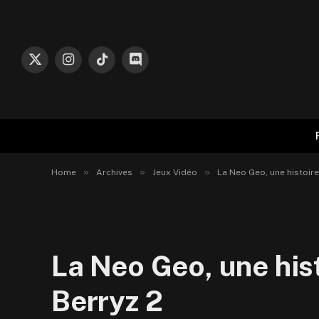
X
Instagram
TikTok
Discord
(Twitter)
»
»
»
Home
Archives
Jeux Vidéo
La Neo Geo, une histoire
La Neo Geo, une hist
Berryz 2