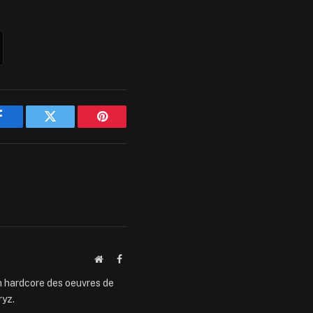
Facebook
Twitter
Pinterest
Website
Facebook
an hardcore des oeuvres de
ryz.