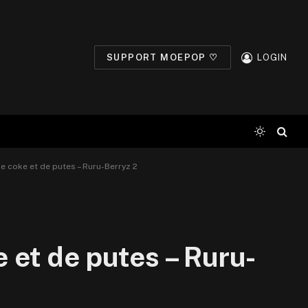
SUPPORT MOEPOP ♡
LOGIN
e coke et de putes – Ruru-Berryz 2
 et de putes – Ruru-