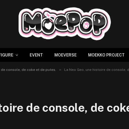
FIGURE
EVENT
MOEVERSE
MOEKKO PROJECT
»
 de console, de coke et de putes.
La Neo Geo, une histoire de console, d
oire de console, de coke