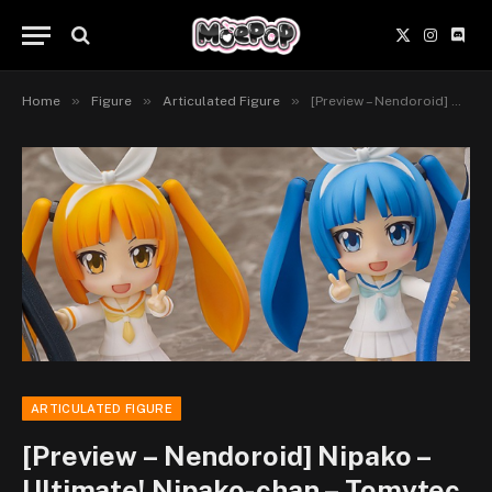
X
Instagr
Disc
(Twitter)
»
»
»
Home
Figure
Articulated Figure
[Preview – Nendoroid] Nipako – Ultimate! Nipako-chan – Tomytec
ARTICULATED FIGURE
[Preview – Nendoroid] Nipako –
Ultimate! Nipako-chan – Tomytec