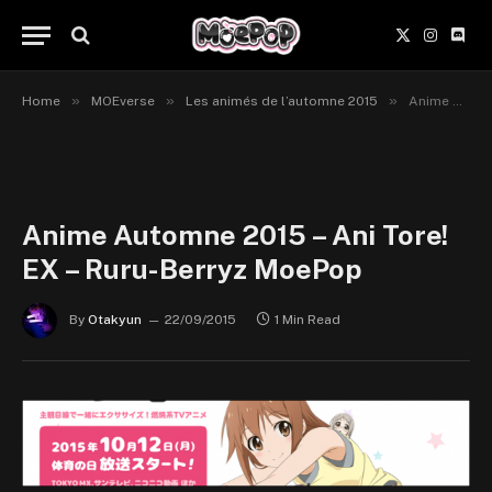
X
Instagr
Disc
(Twitter)
»
»
»
Home
MOEverse
Les animés de l’automne 2015
Anime Automne 2015 – Ani Tore! EX – Ruru-Berryz MoePop
Anime Automne 2015 – Ani Tore!
EX – Ruru-Berryz MoePop
By
Otakyun
22/09/2015
1 Min Read