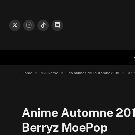
X
Instagram
TikTok
Discord
(Twitter)
»
»
»
Home
MOEverse
Les animés de l’automne 2015
Ani
Anime Automne 2015 
Berryz MoePop