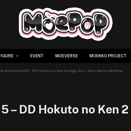
FIGURE
EVENT
MOEVERSE
MOEKKO PROJECT
me Automne 2015 – DD Hokuto no Ken 2 Ichigo Aji+ – Ruru-Berryz MoePop
– DD Hokuto no Ken 2 I