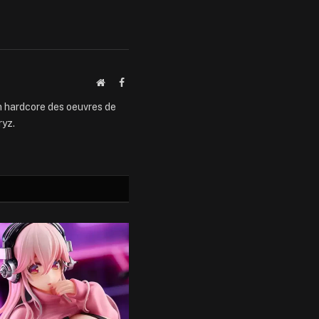
Website
Facebook
an hardcore des oeuvres de
ryz.