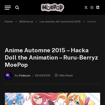
X
Instagr
Disc
(Twitter)
»
»
»
Home
MOEverse
Les animés de l’automne 2015
Anime Automne 2015 – Hacka Doll the Animation – Ruru-Berryz MoePop
Anime Automne 2015 – Hacka
Doll the Animation – Ruru-Berryz
MoePop
By
Otakyun
22/09/2015
1 Min Read