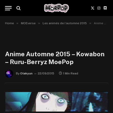
X
Instagr
Disc
(Twitter)
»
»
»
Home
MOEverse
Les animés de l’automne 2015
Anime Automne 2015 – Kowabon – Ruru-Berryz MoePop
Anime Automne 2015 – Kowabon
– Ruru-Berryz MoePop
By
Otakyun
22/09/2015
1 Min Read