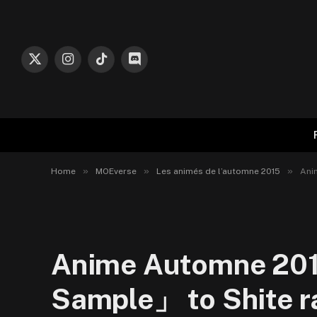
X
Instagram
TikTok
Discord
(Twitter)
»
»
»
Home
MOEverse
Les animés de l’automne 2015
Ani
Anime Automne 201
Sample」 to Shite r