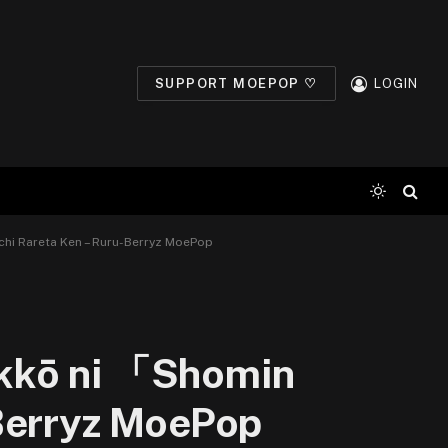
SUPPORT MOEPOP ♡
LOGIN
hi Rareta Ken – Ruru-Berryz MoePop
kkō ni 「Shomin
-Berryz MoePop