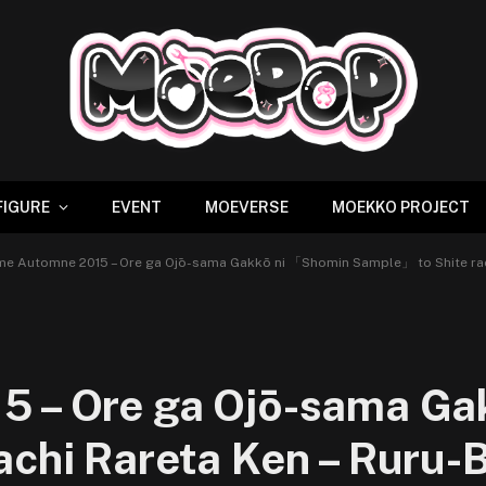
FIGURE
EVENT
MOEVERSE
MOEKKO PROJECT
me Automne 2015 – Ore ga Ojō-sama Gakkō ni 「Shomin Sample」 to Shite rac
5 – Ore ga Ojō-sama Ga
achi Rareta Ken – Ruru