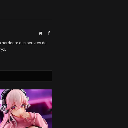
Website
Facebook
an hardcore des oeuvres de
ryz.