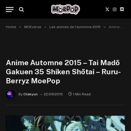
X
Instagr
Disc
(Twitter)
»
»
»
Home
MOEverse
Les animés de l’automne 2015
Anime Automne 2015 – Tai Madō Gakuen 35 Shiken Shōtai – Ruru-Berryz MoePop
Anime Automne 2015 – Tai Madō
Gakuen 35 Shiken Shōtai – Ruru-
Berryz MoePop
By
Otakyun
22/09/2015
1 Min Read