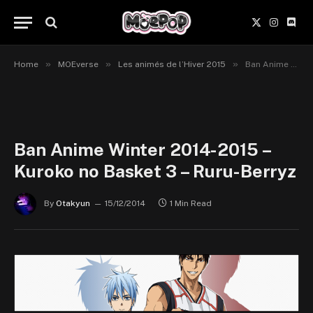
X
Instagr
Disc
(Twitter)
»
»
»
Home
MOEverse
Les animés de l’Hiver 2015
Ban Anime Winter 2014-2015 – Kuroko no Basket 3 – Ruru-Berryz
Ban Anime Winter 2014-2015 –
Kuroko no Basket 3 – Ruru-Berryz
By
Otakyun
15/12/2014
1 Min Read