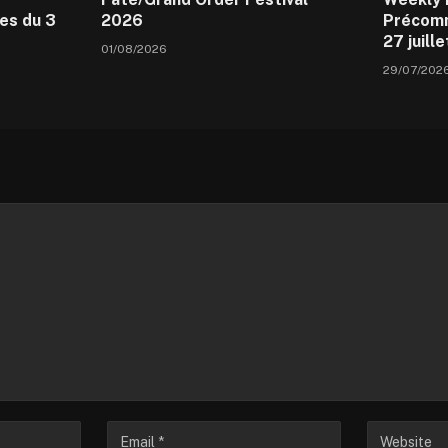
es du 3
2026
Précomm
27 juill
01/08/2026
29/07/202