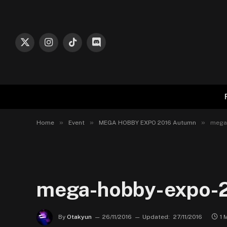
X
Instagram
TikTok
Discord
(Twitter)
»
»
»
Home
Event
MEGA HOBBY EXPO 2016 Autumn
mega
mega-hobby-expo-2
By
Otakyun
26/11/2016
Updated:
27/11/2016
1 