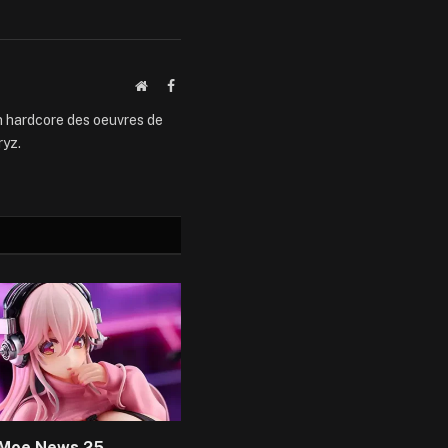
Website
Facebook
an hardcore des oeuvres de
ryz.
Moe News 25 –