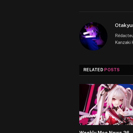
Otakyu
Rédacteur
Kanzaki H
RELATED
POSTS
Weekly Moe News 26 –