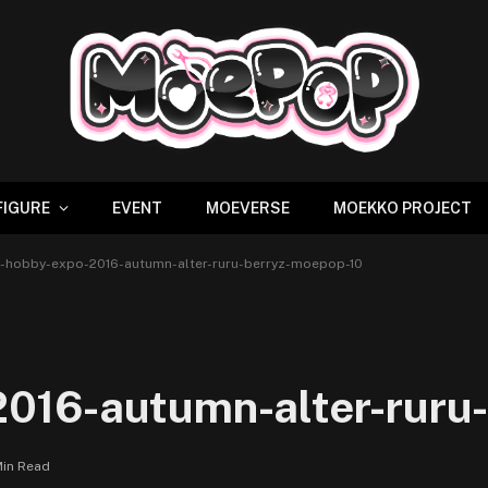
FIGURE
EVENT
MOEVERSE
MOEKKO PROJECT
-hobby-expo-2016-autumn-alter-ruru-berryz-moepop-10
016-autumn-alter-ruru
Min Read