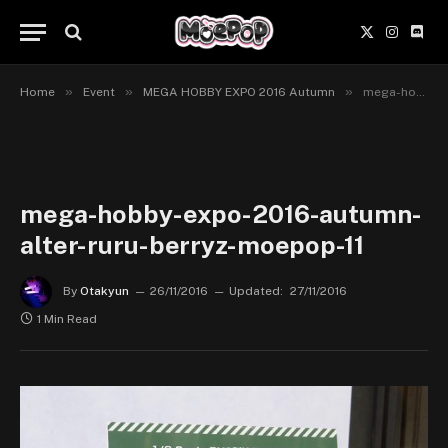
X
Instagr
Disc
(Twitter)
»
»
»
Home
Event
MEGA HOBBY EXPO 2016 Autumn
mega-hobby-expo-2016-autumn-alter-ruru-berryz-moepop-11
mega-hobby-expo-2016-autumn-
alter-ruru-berryz-moepop-11
By
Otakyun
26/11/2016
Updated:
27/11/2016
1 Min Read