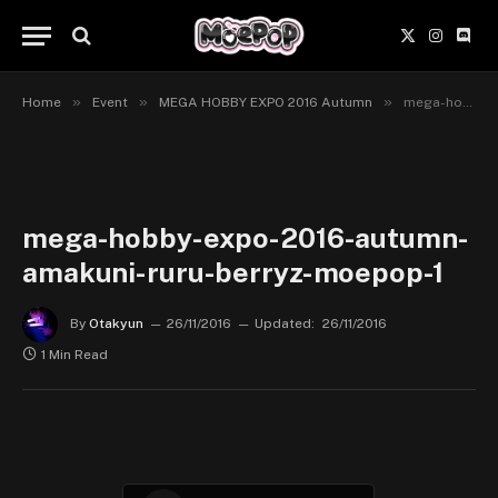
X
Instagr
Disc
(Twitter)
»
»
»
Home
Event
MEGA HOBBY EXPO 2016 Autumn
mega-hobby-expo-2016-autumn-amakuni-ruru-berryz-moepop-1
mega-hobby-expo-2016-autumn-
amakuni-ruru-berryz-moepop-1
By
Otakyun
26/11/2016
Updated:
26/11/2016
1 Min Read