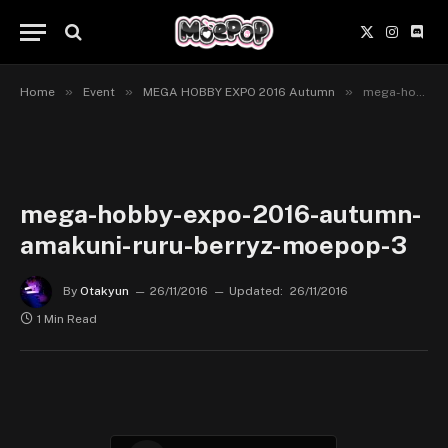
X
Instagr
Disc
(Twitter)
»
»
»
Home
Event
MEGA HOBBY EXPO 2016 Autumn
mega-hobby-expo-2016-autumn-amakuni-ruru-berryz-moepop-3
mega-hobby-expo-2016-autumn-
amakuni-ruru-berryz-moepop-3
By
Otakyun
26/11/2016
Updated:
26/11/2016
1 Min Read