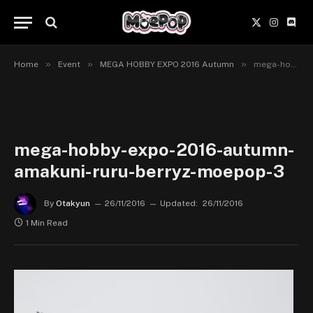
X
Instagr
Disc
(Twitter)
»
»
»
Home
Event
MEGA HOBBY EXPO 2016 Autumn
mega-hobby-expo-2016-autumn-amakuni-ruru-berryz-moepop-3
mega-hobby-expo-2016-autumn-
amakuni-ruru-berryz-moepop-3
By
Otakyun
26/11/2016
Updated:
26/11/2016
1 Min Read