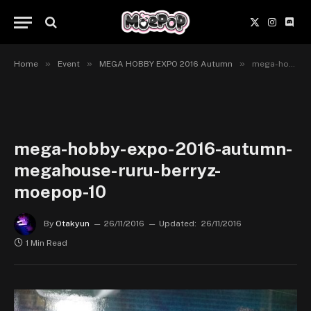
X
Instagr
Disc
(Twitter)
»
»
»
Home
Event
MEGA HOBBY EXPO 2016 Autumn
mega-hobby-expo-2016-autumn-megahouse-ruru-berryz-moepop-10
mega-hobby-expo-2016-autumn-
megahouse-ruru-berryz-
moepop-10
By
Otakyun
26/11/2016
Updated:
26/11/2016
1 Min Read