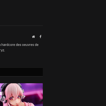
Website
Facebook
an hardcore des oeuvres de
ryz.