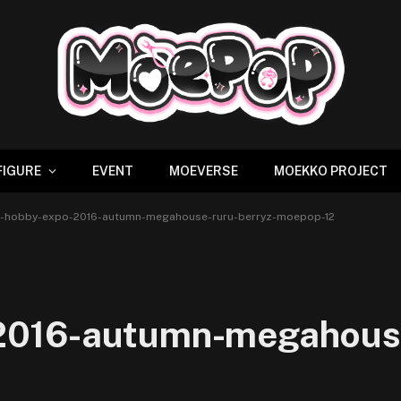
FIGURE
EVENT
MOEVERSE
MOEKKO PROJECT
-hobby-expo-2016-autumn-megahouse-ruru-berryz-moepop-12
016-autumn-megahouse