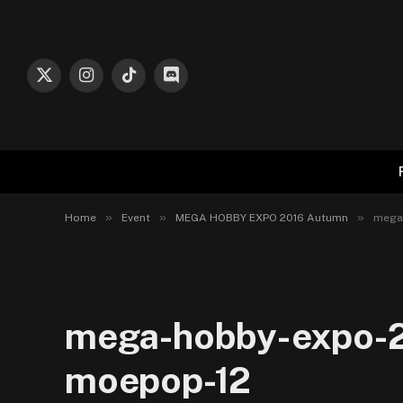
X
Instagram
TikTok
Discord
(Twitter)
»
»
»
Home
Event
MEGA HOBBY EXPO 2016 Autumn
mega
mega-hobby-expo-2
moepop-12