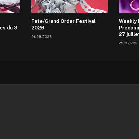
Fate/Grand Order Festival
Weekly 
es du 3
2026
Précomm
27 juill
01/08/2026
29/07/202