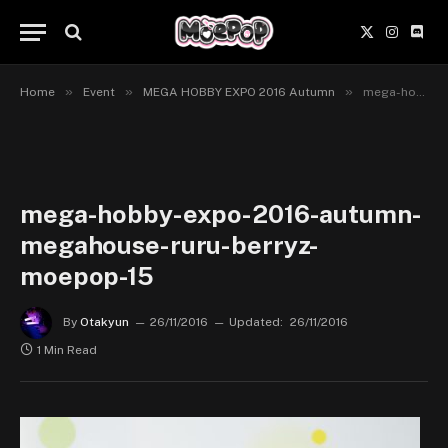
X
Instagr
Disc
(Twitter)
»
»
»
Home
Event
MEGA HOBBY EXPO 2016 Autumn
mega-hobby-expo-2016-autumn-megahouse-ruru-berryz-moepop-15
mega-hobby-expo-2016-autumn-
megahouse-ruru-berryz-
moepop-15
By
Otakyun
26/11/2016
Updated:
26/11/2016
1 Min Read