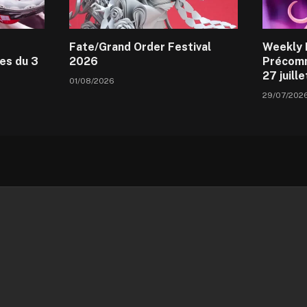
Fate/Grand Order Festival
Weekly 
es du 3
2026
Précomm
27 juill
01/08/2026
29/07/202