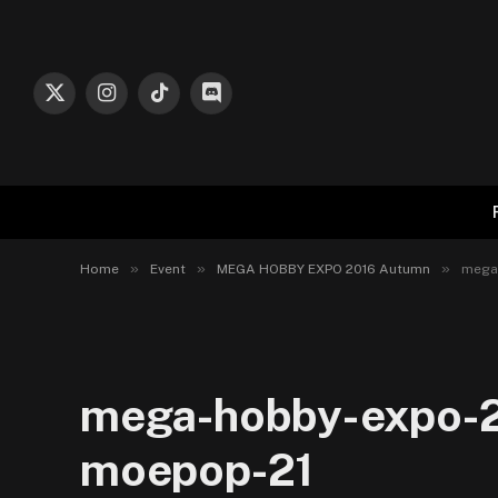
X
Instagram
TikTok
Discord
(Twitter)
»
»
»
Home
Event
MEGA HOBBY EXPO 2016 Autumn
mega
mega-hobby-expo-2
moepop-21