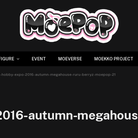
FIGURE
EVENT
MOEVERSE
MOEKKO PROJECT
-hobby-expo-2016-autumn-megahouse-ruru-berryz-moepop-21
016-autumn-megahouse