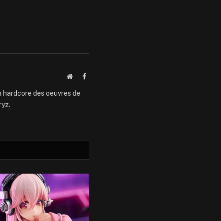
Website
Facebook
an hardcore des oeuvres de
ryz.