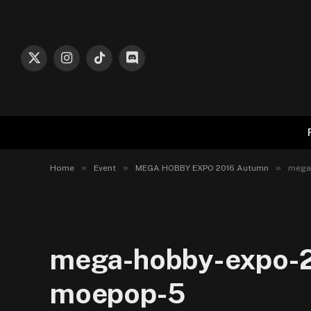
X
Instagram
TikTok
Discord
(Twitter)
»
»
»
Home
Event
MEGA HOBBY EXPO 2016 Autumn
mega
mega-hobby-expo-2
moepop-5