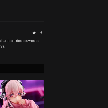
Website
Facebook
an hardcore des oeuvres de
ryz.