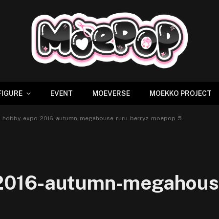
FIGURE
EVENT
MOEVERSE
MOEKKO PROJECT
-hobby-expo-2016-autumn-megahouse-ruru-berryz-moepop-5
016-autumn-megahouse