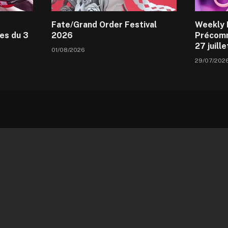
Fate/Grand Order Festival
Weekly 
es du 3
2026
Précomm
27 juill
01/08/2026
29/07/202