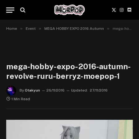
X
Instagr
Disc
(Twitter)
»
»
»
Home
Event
MEGA HOBBY EXPO 2016 Autumn
mega-hobby-expo-2016-autumn-revolve-ruru-berryz-moepop-1
mega-hobby-expo-2016-autumn-
revolve-ruru-berryz-moepop-1
By
Otakyun
26/11/2016
Updated:
27/11/2016
1 Min Read