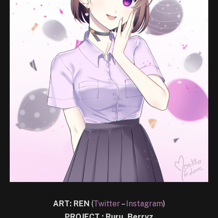
ART: REN
(
Twitter
–
Instagram
)
PROJECT : Ruru_Berryz