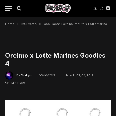
X
Instagr
Disc
(Twitter)
»
»
»
Home
MOEverse
Cool Japan | Ore no Imouto x Lotte Marines
Oreimo x Lotte Marines Goodies
4
By
Otakyun
03/10/2013
Updated:
07/04/2019
1 Min Read