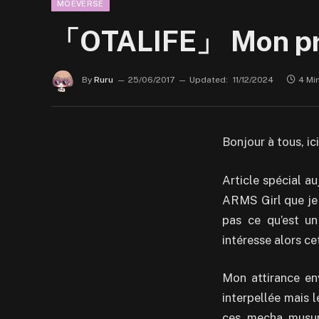
MOEVERSE
「OTALIFE」 Mon pre
By
Ruru
25/06/2017
Updated:
11/12/2024
4 Mi
Bonjour à tous, ici
Article spécial a
ARMS Girl que je
pas ce qu’est u
intéresse alors ce
Mon attirance en
interpellée mais 
ces mecha musume