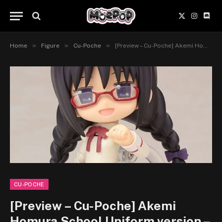
X
Instagr
Disc
(Twitter)
»
»
»
Home
Figure
Cu-Poche
[Preview – Cu-Poche] Akemi Homura School Uniform version – Mahou Shoujo Madoka★Magica – Kotobukiya
CU-POCHE
[Preview – Cu-Poche] Akemi
Homura School Uniform version –