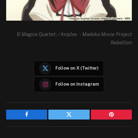
© Magica Quartet／Aniplex・Madoka Movie Project
Rebellion
Follow on X (Twitter)
Follow on Instagram
Facebook
Twitter
Pinterest