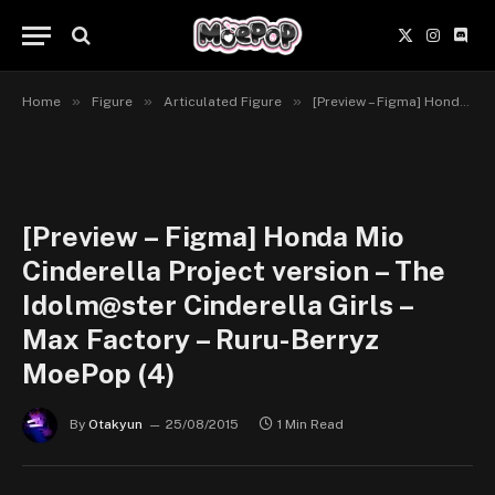
X
Instagr
Disc
(Twitter)
»
»
»
Home
Figure
Articulated Figure
[Preview – Figma] Honda Mio Cinderella Project ver. – The Idolm@ster : Cinderella Girls – Max Factory
[Preview – Figma] Honda Mio
Cinderella Project version – The
Idolm@ster Cinderella Girls –
Max Factory – Ruru-Berryz
MoePop (4)
By
Otakyun
25/08/2015
1 Min Read