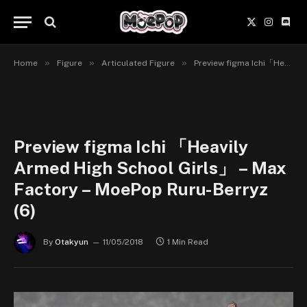
X
Instagr
Disc
(Twitter)
»
»
»
Home
Figure
Articulated Figure
Preview figma Ichi「Heavily Armed High School Girls」 | Max Factory
Preview figma Ichi 「Heavily
Armed High School Girls」 – Max
Factory – MoePop Ruru-Berryz
(6)
By
Otakyun
11/05/2018
1 Min Read