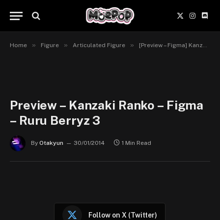
X
Instagr
Disc
(Twitter)
»
»
»
Home
Figure
Articulated Figure
[Preview – Figma] Kanzaki Ranko – iDOLM@STER Cinderella Girls – Max Factory
Preview – Kanzaki Ranko – Figma
– Ruru Berryz 3
By
Otakyun
30/01/2014
1 Min Read
Follow on X (Twitter)