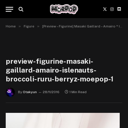
X
Instagr
Disc
(Twitter)
»
»
Home
Figure
[Preview – Figurine] Masaki Gaillard – Amairo＊Islenauts – Broccoli
preview-figurine-masaki-
gaillard-amairo-islenauts-
broccoli-ruru-berryz-moepop-1
By
Otakyun
28/11/2016
1 Min Read