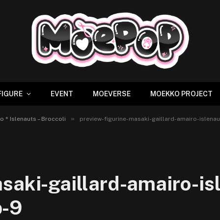
FIGURE
EVENT
MOEVERSE
MOEKKO PROJECT
»
iro＊Islenauts – Broccoli
preview-figurine-masaki-gaillard-amairo-islen
saki-gaillard-amairo-is
p-9