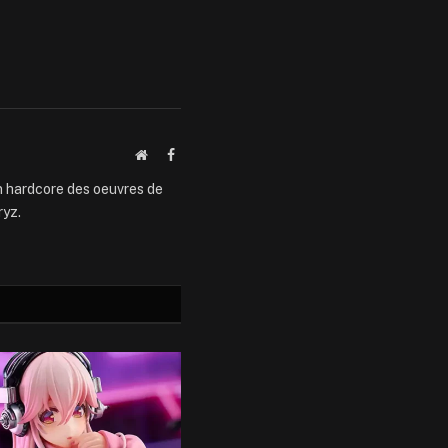
Website
Facebook
an hardcore des oeuvres de
ryz.