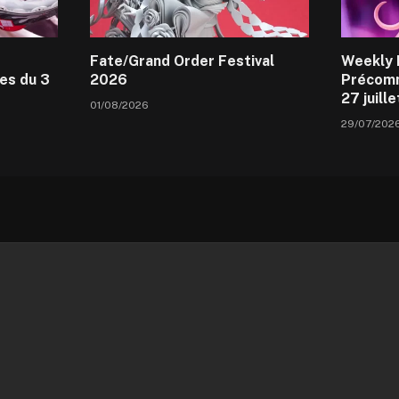
Fate/Grand Order Festival
Weekly 
es du 3
2026
Précomm
27 juill
01/08/2026
29/07/202