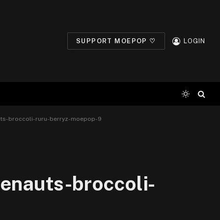
SUPPORT MOEPOP ♡
LOGIN
auts-broccoli-ruru-berryz-moepop-9
lenauts-broccoli-