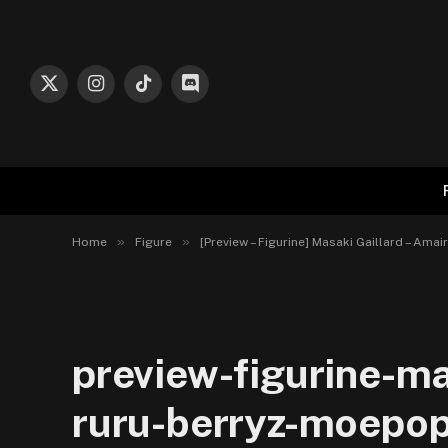
X
Instagram
TikTok
Discord
(Twitter)
»
»
Home
Figure
[Preview – Figurine] Masaki Gaillard – Ama
preview-figurine-ma
ruru-berryz-moepo