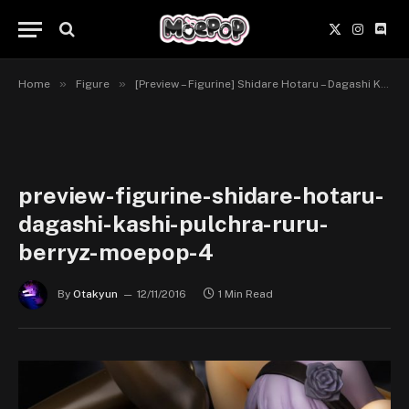
X
Instagr
Disc
(Twitter)
»
»
Home
Figure
[Preview – Figurine] Shidare Hotaru – Dagashi Kashi – Pulchra
preview-figurine-shidare-hotaru-
dagashi-kashi-pulchra-ruru-
berryz-moepop-4
By
Otakyun
12/11/2016
1 Min Read