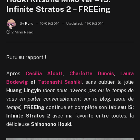
Infinite Stratos 2 – FREEing
By
Ruru
10/09/2014
Updated:
11/09/2014
2 Mins Read
Ruru au rapport !
Après
Cecilia Alcott
,
Charlotte Dunois
,
Laura
Bodewig
et
Tatenashi Sashiki
,
sans oublier la jolie
Huang Lingyin
(
dont nous n’avons pas eu le temps de
vous en parler convenablement sur le blog, faute de
temps
),
FREEing
continue et complète son tableau
IS:
Infinite Stratos 2
avec ma favorite entre toutes, la
délicieuse
Shinonono Houki
.