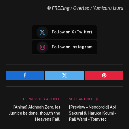
© FREEing / Overlap / Yumizuru Izuru
Follow on X (Twitter)
Follow on Instagram
Facebook
Twitter
Pinterest
PREVIOUS ARTICLE
NEXT ARTICLE
[Anime] Aldnoah.Zero, let
[Preview – Nendoroid] Aoi
Justice be done, though the
Sakurai & Haruka Koumi –
Heavens Fall.
Rail Wars! – Tomytec