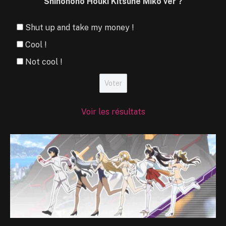
Shinonono Houki Kitsune Miko ver ?
Shut up and take my money !
Cool !
Not cool !
Voir les résultats