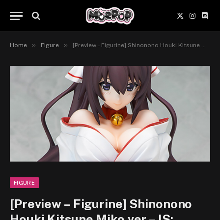
X
Instagr
Disc
(Twitter)
»
»
Home
Figure
[Preview – Figurine] Shinonono Houki Kitsune Miko ver – IS: Infinite Stratos 2 – FREEing
FIGURE
[Preview – Figurine] Shinonono
Houki Kitsune Miko ver – IS: