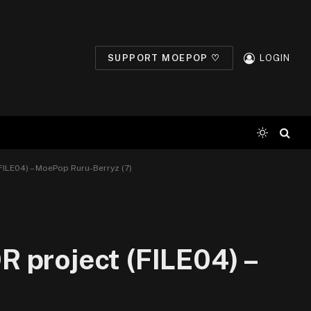
SUPPORT MOEPOP ♡
LOGIN
FILE04) – MoePop Ruru-Berryz (7)
 project (FILE04) –