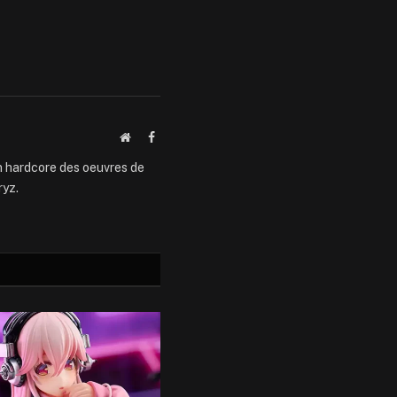
Website
Facebook
an hardcore des oeuvres de
ryz.