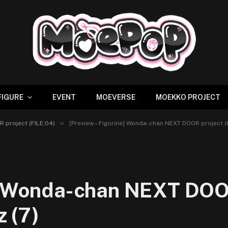
FIGURE
EVENT
MOEVERSE
MOEKKO PROJECT
»
 project (FILE:04)
[Preview – Figurine] Wonda-chan NEXT DOOR project (
e] Wonda-chan NEXT DOOR
 (7)