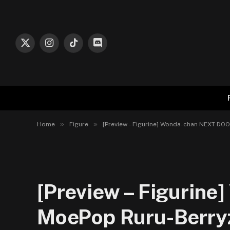
X
Instagram
TikTok
Discord
(Twitter)
»
»
Home
Figure
[Preview – Figurine] Wonda-chan NEXT DOOR
[Preview – Figurin
MoePop Ruru-Berryz