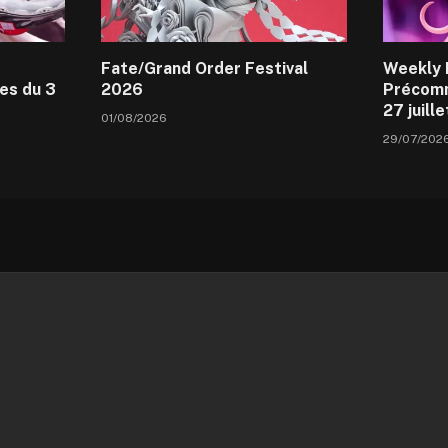
Fate/Grand Order Festival
Weekly 
es du 3
2026
Précomm
27 juill
01/08/2026
29/07/202