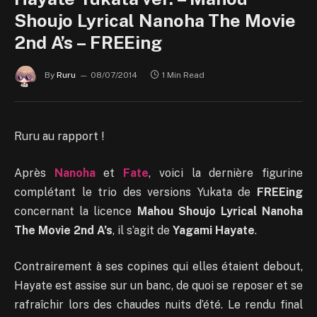
Shoujo Lyrical Nanoha The Movie
2nd A’s – FREEing
By
Ruru
08/07/2014
1 Min Read
Ruru au rapport !
Après
Nanoha
et
Fate
, voici la dernière figurine
complétant le trio des versions Yukata de
FREEing
concernant la licence
Mahou Shoujo Lyrical Nanoha
The Movie 2nd A’s
, il s’agit de
Yagami Hayate
.
Contrairement à ses copines qui elles étaient debout,
Hayate est assise sur un banc, de quoi se reposer et se
rafraîchir lors des chaudes nuits d’été. Le rendu final