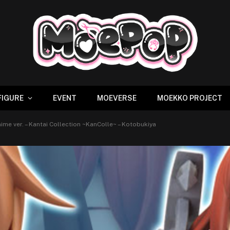
FIGURE
EVENT
MOEVERSE
MOEKKO PROJECT
nime ver. – Kantai Collection ~KanColle~ – Kotobukiya