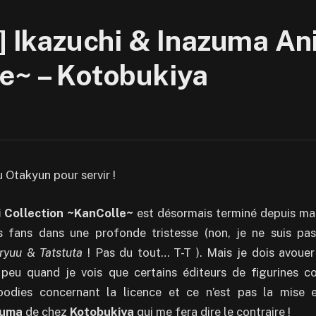
] Ikazuchi & Inazuma Ani
e~ – Kotobukiya
u Otakyun pour servir !
 Collection ~KanColle~
est désormais terminé depuis ma
es fans dans une profonde tristesse (non, je ne suis pas
ryuu
&
Tatstuta
! Pas du tout… T-T ). Mais je dois avoue
peu quand je vois que certains éditeurs de figurines c
odies concernant la licence et ce n’est pas la mise
zuma
de chez
Kotobukiya
qui me fera dire le contraire !