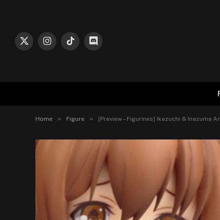
X
Instagram
TikTok
Discord
(Twitter)
»
»
Home
Figure
[Preview – Figurines] Ikazuchi & Inazuma A