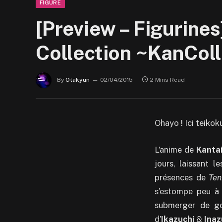
FIGURE
[Preview – Figurines
Collection ~KanColl
By
Otakyun
02/04/2015
2 Mins Read
Ohayo ! Ici teikok
L’anime de
Kantai
jours, laissant l
présences de
Ten
s’estompe peu à 
submerger de go
d’
Ikazuchi
&
Ina