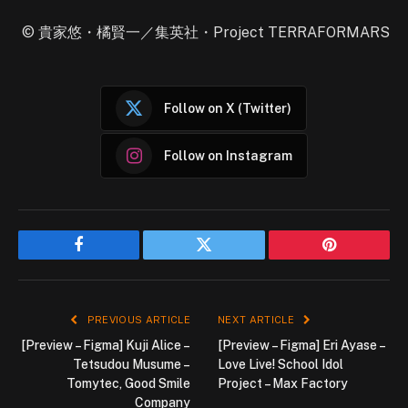
© 貴家悠・橘賢一／集英社・Project TERRAFORMARS
Follow on X (Twitter)
Follow on Instagram
Facebook
Twitter
Pinterest
PREVIOUS ARTICLE
NEXT ARTICLE
[Preview – Figma] Kuji Alice –
[Preview – Figma] Eri Ayase –
Tetsudou Musume –
Love Live! School Idol
Tomytec, Good Smile
Project – Max Factory
Company