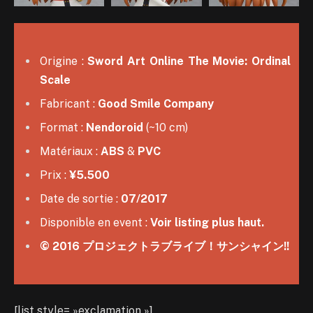
Origine :
Sword Art Online The Movie: Ordinal
Scale
Fabricant :
Good Smile Company
Format :
Nendoroid
(~10 cm)
Matériaux :
ABS
&
PVC
Prix :
¥5.500
Date de sortie :
07/2017
Disponible en event :
Voir listing plus haut.
© 2016 プロジェクトラブライブ！サンシャイン!!
[list style= »exclamation »]