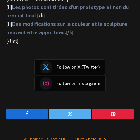
[li]
Les photos sont tirées d’un prototype et non du
produit final.
[/li]
[li]
Des modifications sur la couleur et la sculpture
peuvent être apportées.
[/li]
[/list]
Follow on X (Twitter)
Follow on Instagram
Facebook
Twitter
Pinterest
PREVIOUS ARTICLE
NEXT ARTICLE