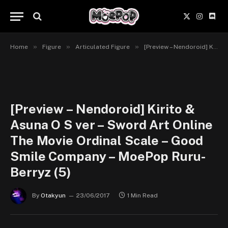
X
Instagr
Disc
(Twitter)
»
»
»
Home
Figure
Articulated Figure
[Preview – Nendoroid] Kirito & Asuna O.S ver. – Sword Art Online The Movie: Ordinal Scale – Good Smile Company
[Preview – Nendoroid] Kirito &
Asuna O S ver – Sword Art Online
The Movie Ordinal Scale – Good
Smile Company – MoePop Ruru-
Berryz (5)
By
Otakyun
23/06/2017
1 Min Read